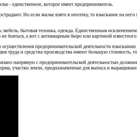
лье - единственное, которое имеет предприниматель.
острадают. Но если жилье взято в ипотеку, то взыскание на нег
 мебель, бытовая техника, одежда. Единственным исключением б
не бояться, а вот с антикварным бюро или картиной известного 
и осуществления предпринимательской деятельности взысканию не
ия труда и средства производства имеют большую стоимость, то 
связано напрямую с предпринимательской деятельностью должник
орма, участки земли, предназначенные для выпаса и выращиван