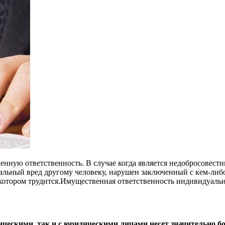
енную ответственность. В случае когда является недобросовес
альный вред другому человеку, нарушен заключенный с кем-ли
котором трудится.Имущественная ответственность индивидуальн
ческими, так и с юридическими лицами несет значительно б