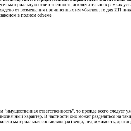
есет материальную ответственность исключительно в рамках уст
ождено от возмещения причиненных им убытков, то для ИП ника
 законом в полном объеме.
 "имущественная ответственность", то прежде всего следует уяс
означный характер. В частности оно может разделяться на таки
ько его материальная составляющая (вещи, недвижимость, драгоце