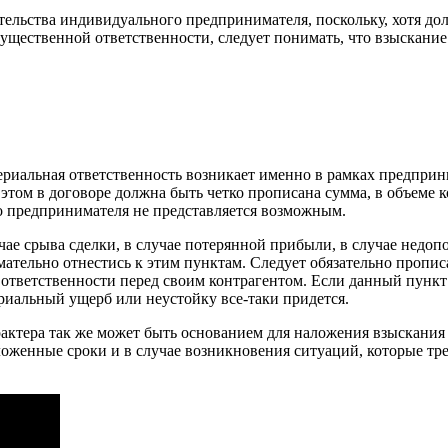
тельства индивидуального предпринимателя, поскольку, хотя до
мущественной ответственности, следует понимать, что взыскание 
ериальная ответственность возникает именно в рамках предпри
 этом в договоре должна быть четко прописана сумма, в объеме 
во предпринимателя не представляется возможным.
учае срыва сделки, в случае потерянной прибыли, в случае нед
ельно отнестись к этим пунктам. Следует обязательно прописа
тветственности перед своим контрагентом. Если данный пункт н
риальный ущерб или неустойку все-таки придется.
ктера так же может быть основанием для наложения взыскания 
ложенные сроки и в случае возникновения ситуаций, которые тре