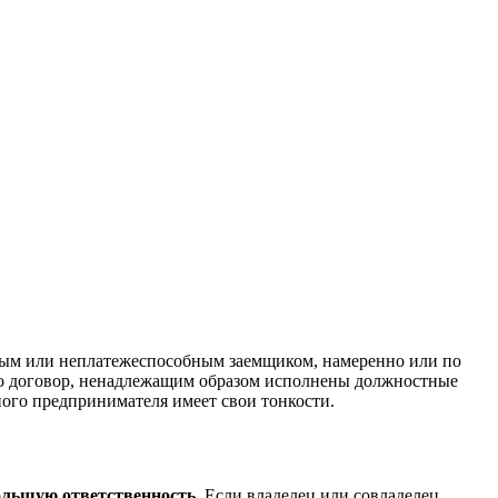
тным или неплатежеспособным заемщиком, намеренно или по
бо договор, ненадлежащим образом исполнены должностные
ого предпринимателя имеет свои тонкости.
ольшую ответственность.
Если владелец или совладелец