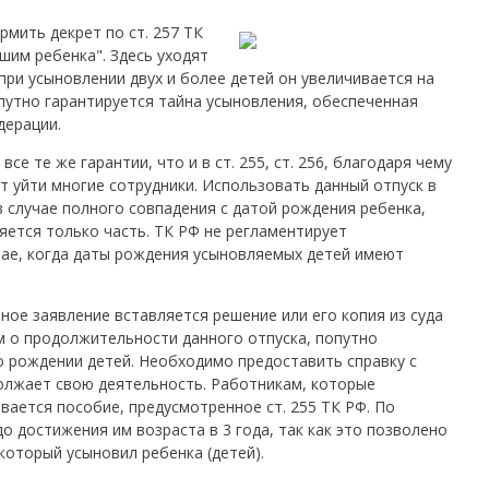
мить декрет по ст. 257 ТК
шим ребенка". Здесь уходят
 при усыновлении двух и более детей он увеличивается на
путно гарантируется тайна усыновления, обеспеченная
дерации.
се те же гарантии, что и в ст. 255, ст. 256, благодаря чему
ут уйти многие сотрудники. Использовать данный отпуск в
случае полного совпадения с датой рождения ребенка,
яется только часть. ТК РФ не регламентирует
чае, когда даты рождения усыновляемых детей имеют
ное заявление вставляется решение или его копия из суда
м о продолжительности данного отпуска, попутно
о рождении детей. Необходимо предоставить справку с
должает свою деятельность. Работникам, которые
вается пособие, предусмотренное ст. 255 ТК РФ. По
 достижения им возраста в 3 года, так как это позволено
который усыновил ребенка (детей).