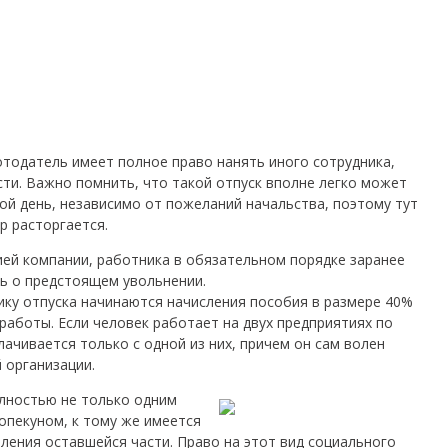
отодатель имеет полное право нанять иного сотрудника,
и. Важно помнить, что такой отпуск вполне легко может
й день, независимо от пожеланий начальства, поэтому тут
 расторгается.
цией компании, работника в обязательном порядке заранее
ь о предстоящем увольнении.
ку отпуска начинаются начисления пособия в размере 40%
 работы. Если человек работает на двух предприятиях по
ачивается только с одной из них, причем он сам волен
 организации.
лностью не только одним
опекуном, к тому же имеется
ения оставшейся части. Право на этот вид социального