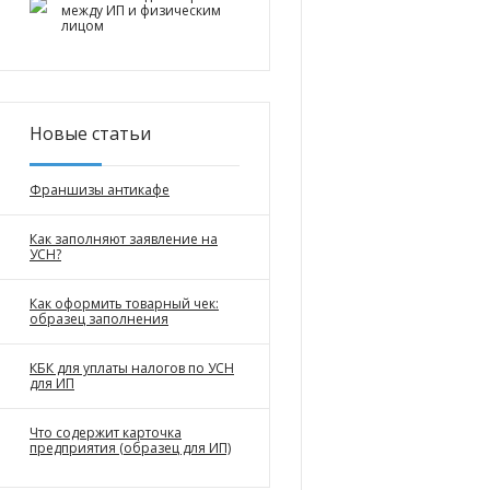
между ИП и физическим
лицом
Новые статьи
Франшизы антикафе
Как заполняют заявление на
УСН?
Как оформить товарный чек:
образец заполнения
КБК для уплаты налогов по УСН
для ИП
Что содержит карточка
предприятия (образец для ИП)