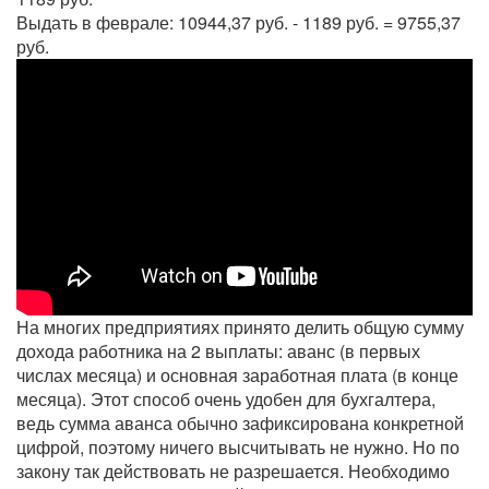
Выдать в феврале: 10944,37 руб. - 1189 руб. = 9755,37
руб.
На многих предприятиях принято делить общую сумму
дохода работника на 2 выплаты: аванс (в первых
числах месяца) и основная заработная плата (в конце
месяца). Этот способ очень удобен для бухгалтера,
ведь сумма аванса обычно зафиксирована конкретной
цифрой, поэтому ничего высчитывать не нужно. Но по
закону так действовать не разрешается. Необходимо