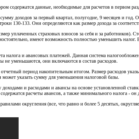
ором содержатся данные, необходимые для расчетов в первом раз
мму доходов за первый квартал, полугодие, 9 месяцев и год. Он
троки 130-133. Они определяются как размер дохода за соответ
змер уплаченных страховых взносов за себя и за работников). 
амостоятельно, имеют возможность полностью уменьшить налог. В
а налога и авансовых платежей. Данная система налогообложе
сы не уменьшаются, они включаются в состав расходов.
ый отчетный период накопительным итогом. Размер расходов указ
 может указать сумму для уменьшения налоговой базы.
у доходами и расходами и авансы на основе установленной ставки
2 содержатся расчеты авансов, а также минимального налога - он
правилами округления (все, что равно и более 5 десятых, округ