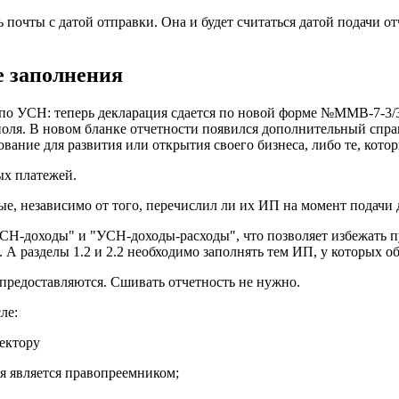
 почты с датой отправки. Она и будет считаться датой подачи от
е заполнения
 по УСН: теперь декларация сдается по новой форме №ММВ-7-3/
ля. В новом бланке отчетности появился дополнительный спра
ние для развития или открытия своего бизнеса, либо те, котор
ых платежей.
е, независимо от того, перечислил ли их ИП на момент подачи 
-доходы" и "УСН-доходы-расходы", что позволяет избежать пут
. А разделы 1.2 и 2.2 необходимо заполнять тем ИП, у которых 
предоставляются. Сшивать отчетность не нужно.
ле:
ия является правопреемником;