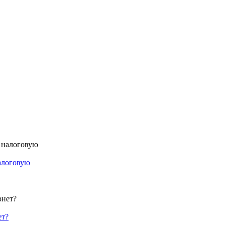
налоговую
ет?