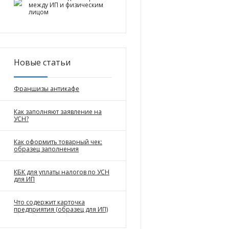
между ИП и физическим
лицом
Новые статьи
Франшизы антикафе
Как заполняют заявление на
УСН?
Как оформить товарный чек:
образец заполнения
КБК для уплаты налогов по УСН
для ИП
Что содержит карточка
предприятия (образец для ИП)